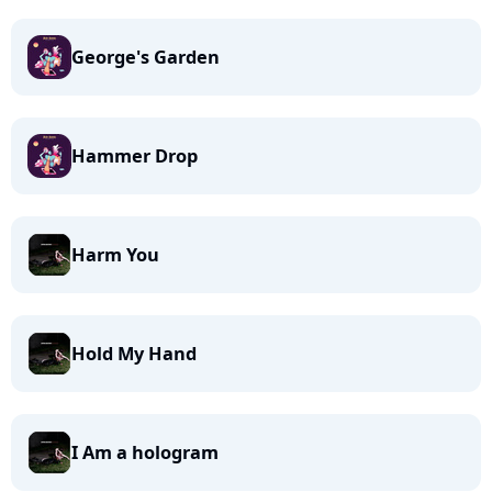
George's Garden
Hammer Drop
Harm You
Hold My Hand
I Am a hologram