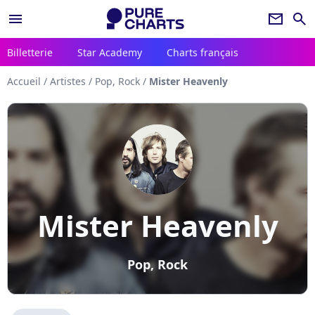
menu
newsletter
search
Billetterie
Star Academy
Charts français
Accueil
/
Artistes
/
Pop, Rock
/
Mister Heavenly
Mister Heavenly
Pop, Rock