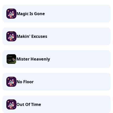
Magic Is Gone
Makin' Excuses
Mister Heavenly
No Floor
Out Of Time