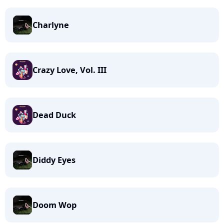
Charlyne
Crazy Love, Vol. III
Dead Duck
Diddy Eyes
Doom Wop