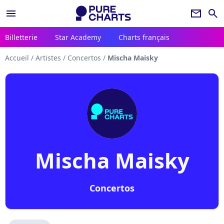
menu
newsletter
search
Billetterie
Star Academy
Charts français
Accueil
/
Artistes
/
Concertos
/
Mischa Maisky
Mischa Maisky
Concertos