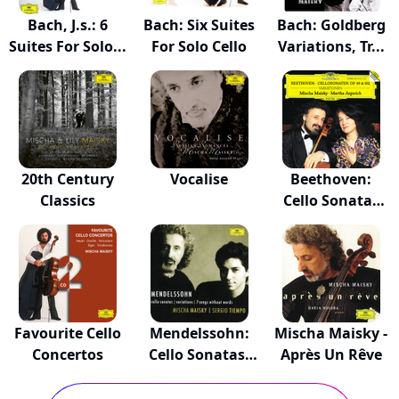
Bach, J.s.: 6
Bach: Six Suites
Bach: Goldberg
Suites For Solo...
For Solo Cello
Variations, Tr...
20th Century
Vocalise
Beethoven:
Classics
Cello Sonatas
Op.6...
Favourite Cello
Mendelssohn:
Mischa Maisky -
Concertos
Cello Sonatas;
Après Un Rêve
S...