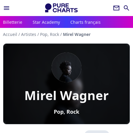
menu
newsletter
search
Billetterie
Star Academy
Charts français
Accueil
/
Artistes
/
Pop, Rock
/
Mirel Wagner
Mirel Wagner
Pop, Rock