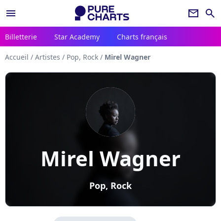
menu
newsletter
search
Billetterie
Star Academy
Charts français
Accueil
/
Artistes
/
Pop, Rock
/
Mirel Wagner
Mirel Wagner
Pop, Rock