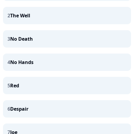
2
The Well
3
No Death
4
No Hands
5
Red
6
Despair
7
Joe