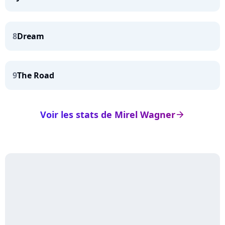
8
Dream
9
The Road
Voir les stats de Mirel Wagner
arrow_right