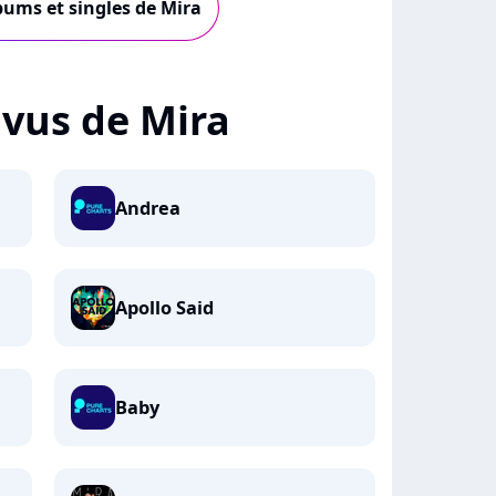
lbums et singles de Mira
+ vus de Mira
Andrea
Apollo Said
Baby