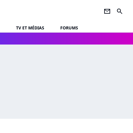
newsletter
search
TV ET MÉDIAS
FORUMS