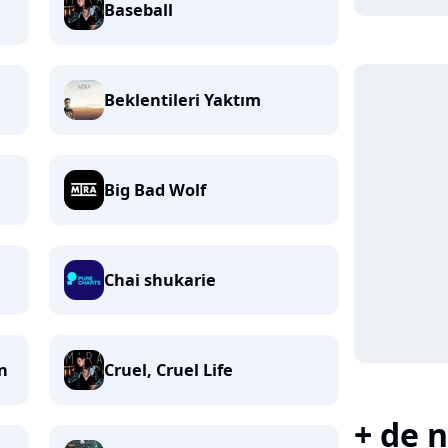
Baseball
Beklentileri Yaktım
Big Bad Wolf
Chai shukarie
n
Cruel, Cruel Life
+ de n