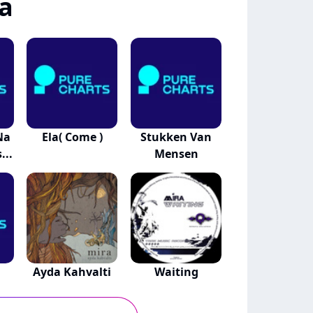
a
Na
Ela( Come )
Stukken Van
...
Mensen
Ayda Kahvalti
Waiting