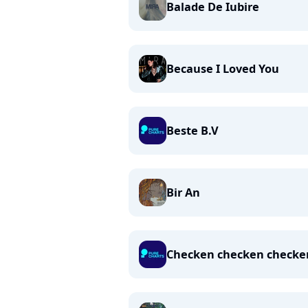
Balade De Iubire
Because I Loved You
Beste B.V
Bir An
Checken checken checke