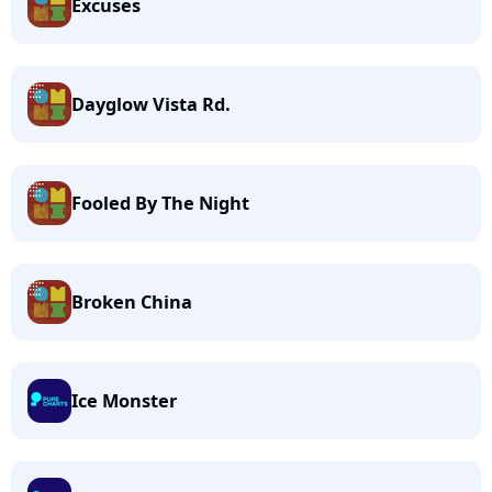
Excuses
Dayglow Vista Rd.
Fooled By The Night
Broken China
Ice Monster