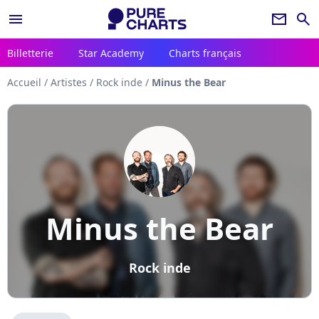
menu
newsletter
search
Billetterie
Star Academy
Charts français
Accueil
/
Artistes
/
Rock inde
/
Minus the Bear
Minus the Bear
Rock inde