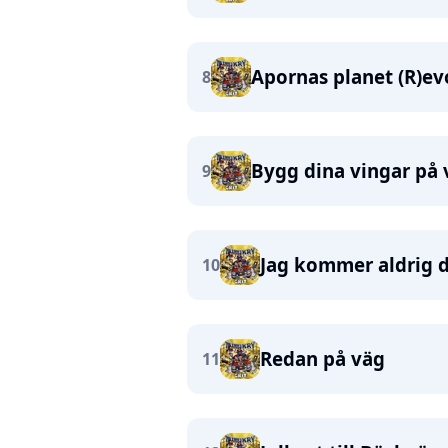
Apornas planet (R)ev
8
Bygg dina vingar på 
9
Jag kommer aldrig 
10
Redan på väg
11