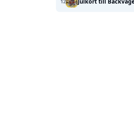
Julkort till Bäckväg
12