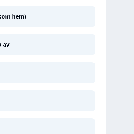
 kom hem)
a av