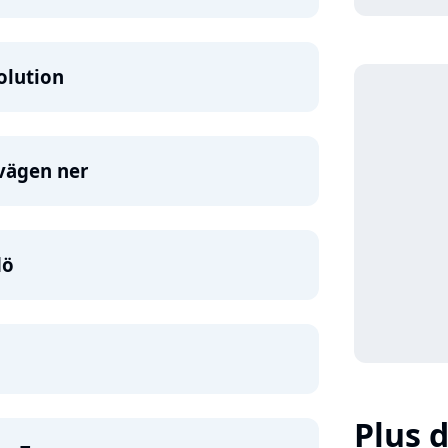
olution
vägen ner
dö
Plus d