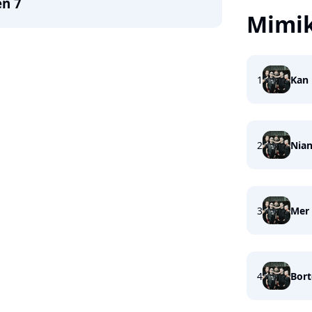
en 7
Mimi
1
Kan 
2
Nia
3
Mer
4
Bort