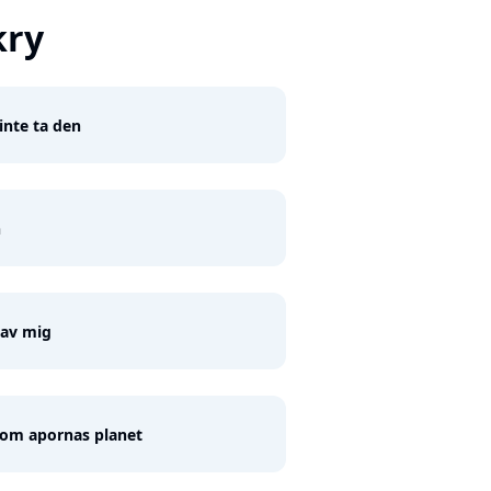
kry
inte ta den
n
 av mig
om apornas planet