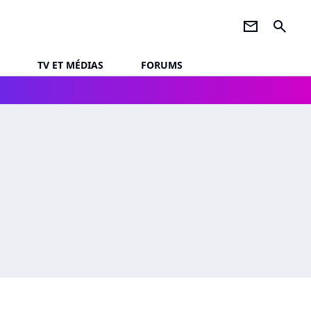
newsletter
search
TV ET MÉDIAS
FORUMS