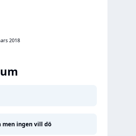
mars 2018
lbum
n men ingen vill dö