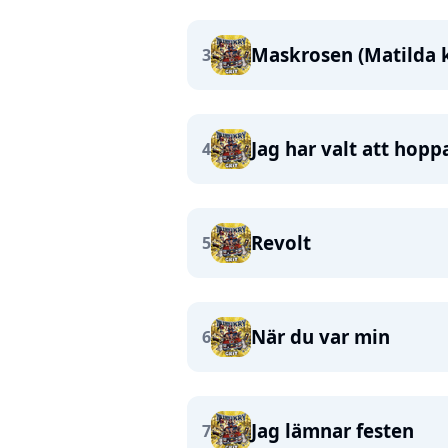
Maskrosen (Matilda
3
Jag har valt att hopp
4
Revolt
5
När du var min
6
Jag lämnar festen
7