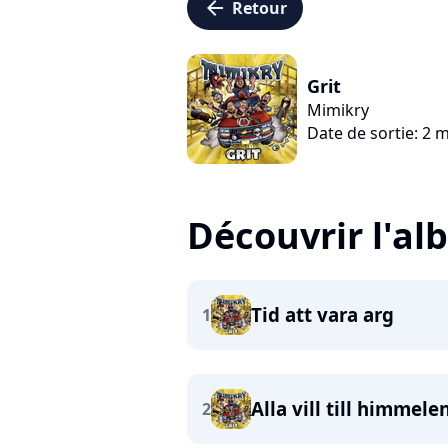
arrow_left
Retour
Grit
Mimikry
Date de sortie: 2 
Découvrir l'a
Tid att vara arg
1
Alla vill till himmele
2