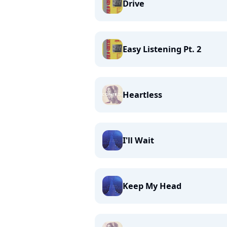
Drive
Easy Listening Pt. 2
Heartless
I'll Wait
Keep My Head