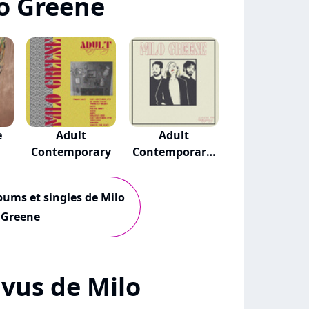
o Greene
e
Adult
Adult
Contemporary
Contemporary:
Unplugged
lbums et singles de Milo
Greene
+ vus de Milo