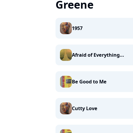
Greene
1957
Afraid of Everything...
Be Good to Me
Cutty Love