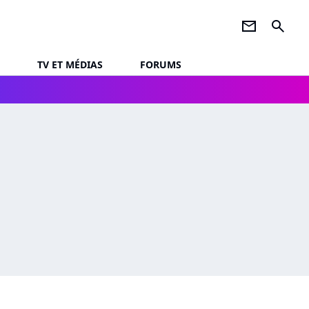
newsletter
search
TV ET MÉDIAS
FORUMS