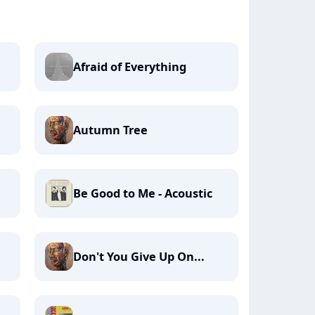
Afraid of Everything
Autumn Tree
Be Good to Me - Acoustic
Don't You Give Up On...