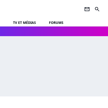
newsletter
search
TV ET MÉDIAS
FORUMS