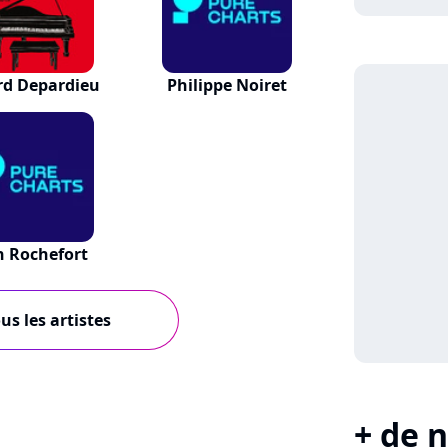
rd Depardieu
Philippe Noiret
n Rochefort
us les artistes
+ de n