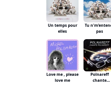
Un temps pour
Tu n'm’enten
elles
pas
Love me , please
Polnareff
love me
chante
Polnareff