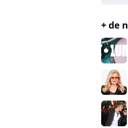
+ de n