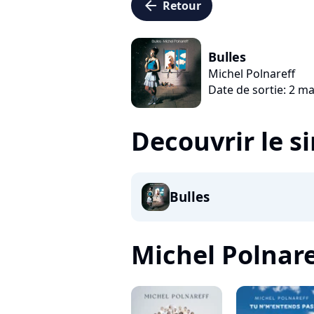
arrow_left
Retour
Bulles
Michel Polnareff
Date de sortie: 2 m
Decouvrir le s
Bulles
Michel Polnaref