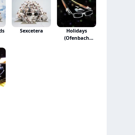
ds
Sexcetera
Holidays
(Ofenbach
Rework)