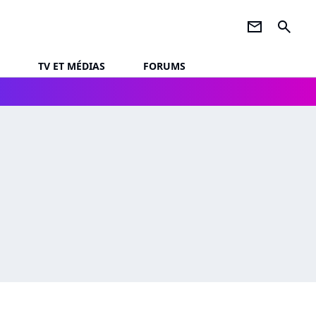
newsletter
search
TV ET MÉDIAS
FORUMS