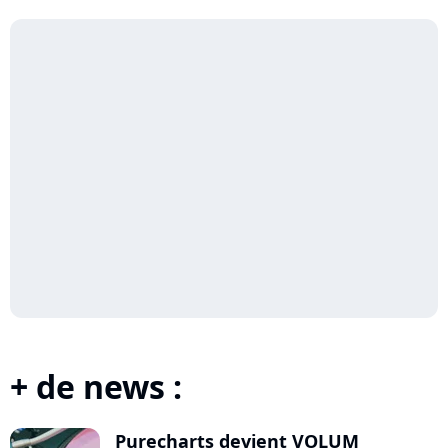
Rework)
Polnareff
+ de news :
Purecharts devient VOLUM