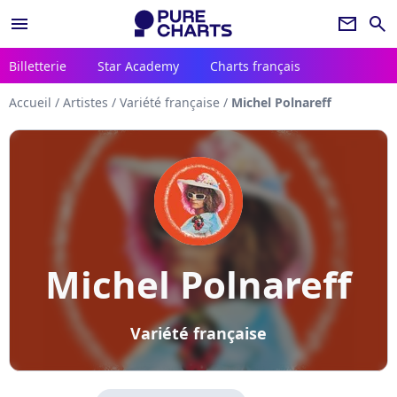
menu
newsletter
search
Billetterie
Star Academy
Charts français
Accueil
/
Artistes
/
Variété française
/
Michel Polnareff
Michel Polnareff
Variété française