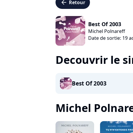
arrow_left
Retour
Best Of 2003
Michel Polnareff
Date de sortie: 19 
Decouvrir le s
Best Of 2003
Michel Polnaref