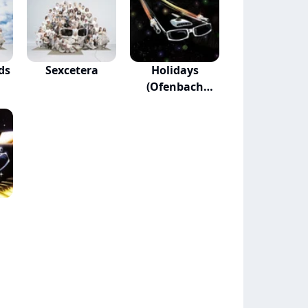
ds
Sexcetera
Holidays
(Ofenbach
Rework)