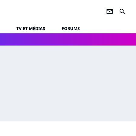
newsletter
search
TV ET MÉDIAS
FORUMS