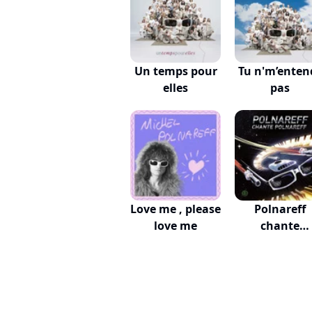
Un temps pour
Tu n'm’enten
elles
pas
Love me , please
Polnareff
love me
chante
Polnareff