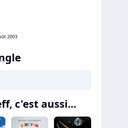
août 2003
ingle
f, c'est aussi...