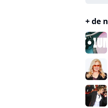
+ de n