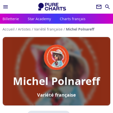
menu
newsletter
search
Billetterie
Star Academy
Charts français
Accueil
/
Artistes
/
Variété française
/
Michel Polnareff
Michel Polnareff
Variété française