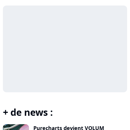
Rework)
Polnareff
+ de news :
Purecharts devient VOLUM