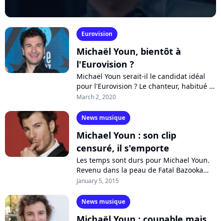
Eurovision
Michaël Youn, bientôt à
l'Eurovision ?
Michaël Youn serait-il le candidat idéal
pour l'Eurovision ? Le chanteur, habitué à
incarner des personnages décalés, s'est
March 2, 2020
confié sur RTL quant à son...
News musique
Michael Youn : son clip
censuré, il s'emporte
Les temps sont durs pour Michael Youn.
Revenu dans la peau de Fatal Bazooka
avec "Ce soir sans mon sexe", le
January 5, 2015
chanteur-humoriste n'a pas aimé voir
son...
News musique
Michaël Youn : coupable mais