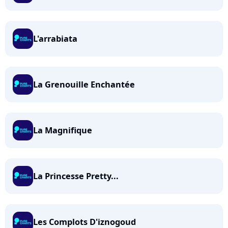
L'arrabiata
La Grenouille Enchantée
La Magnifique
La Princesse Pretty...
Les Complots D'iznogoud