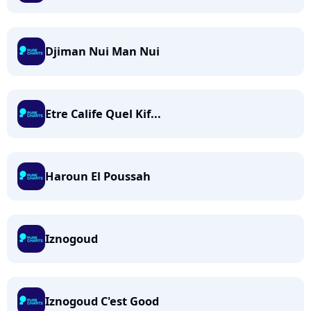
Djiman Nui Man Nui
Etre Calife Quel Kif...
Haroun El Poussah
Iznogoud
Iznogoud C'est Good