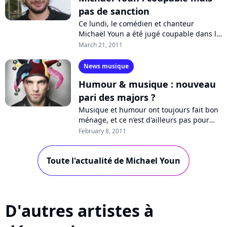
pas de sanction
Ce lundi, le comédien et chanteur
Michaël Youn a été jugé coupable dans le
cadre d'une affaire qui l'opposait à deux
March 21, 2011
policiers, après les avoir insulté...
News musique
Humour & musique : nouveau
pari des majors ?
Musique et humour ont toujours fait bon
ménage, et ce n’est d'ailleurs pas pour
rien qu'une catégorie humour,
February 8, 2011
représentant plus les spectacles que les...
Toute l'actualité de Michael Youn
D'autres artistes à