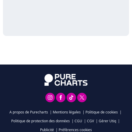
A propos de Purecharts
|
Mentions légales
|
Politique de cookies
|
Politique de protection des données
|
CGU
|
CGV
|
Gérer Utiq
|
Publicité
|
Préférences cookies