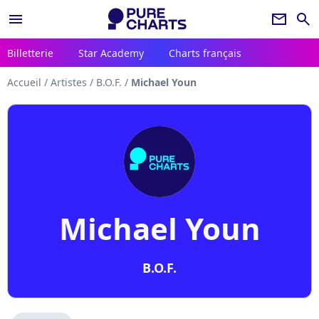
menu
newsletter
search
Billetterie
Star Academy
Charts français
Accueil
/
Artistes
/
B.O.F.
/
Michael Youn
Michael Youn
B.O.F.