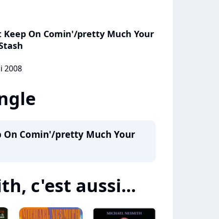
st Keep On Comin'/pretty Much Your
Stash
i 2008
ingle
ep On Comin'/pretty Much Your
, c'est aussi...