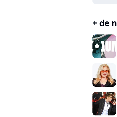
+ de n