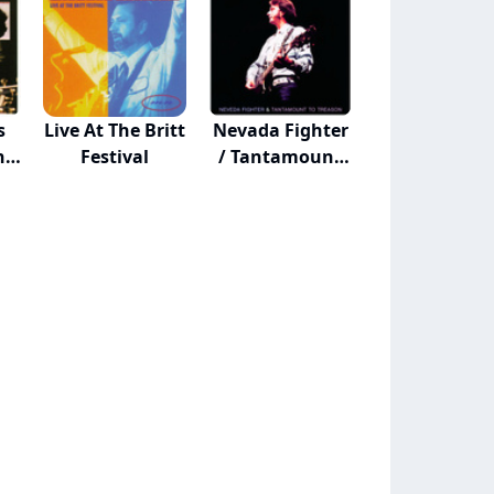
s
Live At The Britt
Nevada Fighter
n
Festival
/ Tantamount
T...