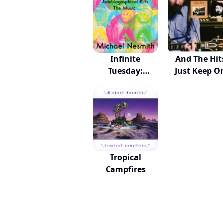
Infinite
And The Hit
Tuesday:
Just Keep O
Autobiograp...
Com...
Tropical
Campfires