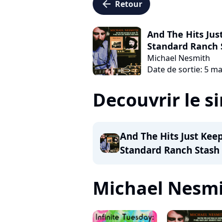
arrow_left
Retour
And The Hits Ju
Standard Ranch 
Michael Nesmith
Date de sortie: 5 ma
Decouvrir le s
And The Hits Just Ke
Standard Ranch Stash
Michael Nesmith