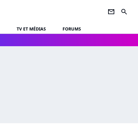
newsletter
search
TV ET MÉDIAS
FORUMS