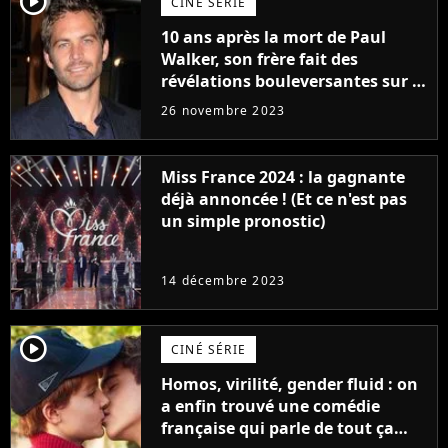
player2
CINÉ SÉRIE
10 ans après la mort de Paul
Walker, son frère fait des
révélations bouleversantes sur la
réaction des acteurs de Fast and
26 novembre 2023
Furious
Miss France 2024 : la gagnante
déjà annoncée ! (Et ce n'est pas
un simple pronostic)
14 décembre 2023
player2
CINÉ SÉRIE
Homos, virilité, gender fluid : on
a enfin trouvé une comédie
française qui parle de tout ça