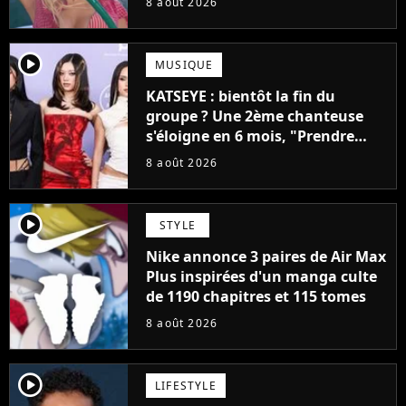
8 août 2026
player2
MUSIQUE
KATSEYE : bientôt la fin du
groupe ? Une 2ème chanteuse
s'éloigne en 6 mois, "Prendre
cette décision n’a pas été facile"
8 août 2026
player2
STYLE
Nike annonce 3 paires de Air Max
Plus inspirées d'un manga culte
de 1190 chapitres et 115 tomes
8 août 2026
player2
LIFESTYLE