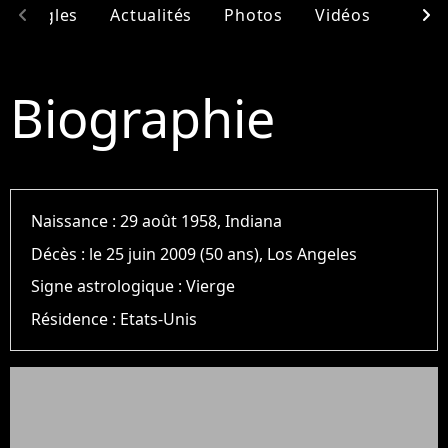
chevron_left
chevron_right
& Singles
Actualités
Photos
Vidéos
Ento
Biographie
Naissance :
29 août 1958, Indiana
Décès :
le 25 juin 2009 (50 ans), Los Angeles
Signe astrologique :
Vierge
Résidence :
Etats-Unis