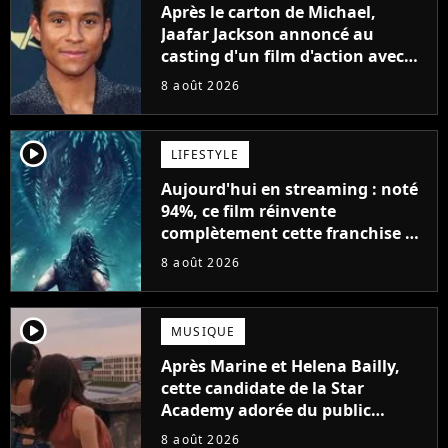
Après le carton de Michael,
Jaafar Jackson annoncé au
casting d'un film d'action avec
Will Smith
8 août 2026
player2
LIFESTYLE
Aujourd'hui en streaming : noté
94%, ce film réinvente
complètement cette franchise de
science-fiction vieille de 40 ans
8 août 2026
player2
MUSIQUE
Après Marine et Helena Bailly,
cette candidate de la Star
Academy adorée du public
annonce son premier album,
8 août 2026