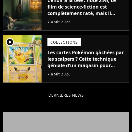
Ce soir à la télé : noté 24%, ce
film de science-fiction est
complètement raté, mais il
aurait pu être encore pire à
7 août 2026
cause de son acteur
player2
COLLECTIONS
Les cartes Pokémon gâchées par
les scalpers ? Cette technique
géniale d'un magasin pour
ruiner les revendeurs
7 août 2026
DERNIÈRES NEWS