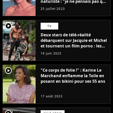
naturiste : "je ne pensais pas que
j'arriverais à le faire..."
25 juillet 2023
player2
TV
Deux stars de télé-réalité
débarquent sur Jacquie et Michel
et tournent un film porno : les
premières images du tournage
19 juin 2023
(exclu)
player2
"Ce corps de folie !" : Karine Le
Marchand enflamme la Toile en
posant en bikini pour ses 55 ans
17 août 2023