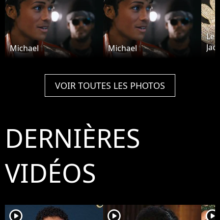
Le 
Jac
Michael
Michael
plu
VOIR TOUTES LES PHOTOS
DERNIÈRES
VIDÉOS
player2
player2
player2