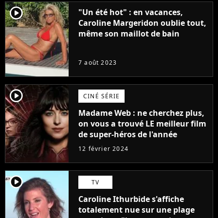
player2
"Un été hot" : en vacances,
Caroline Margeridon oublie tout,
même son maillot de bain
7 août 2023
player2
CINÉ SÉRIE
Madame Web : ne cherchez plus,
on vous a trouvé LE meilleur film
de super-héros de l'année
12 février 2024
player2
TV
Caroline Ithurbide s'affiche
totalement nue sur une plage