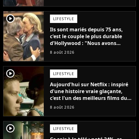
"C'est tellement puissant"
player2
LIFESTYLE
Ils sont mariés depuis 75 ans,
c'est le couple le plus durable
d'Hollywood : "Nous avons
avancé jour après jour, et les
8 août 2026
jours se sont transformés en
décennies"
player2
LIFESTYLE
Aujourd'hui sur Netflix : inspiré
d'une histoire vraie glaçante,
c'est l'un des meilleurs films du
21ème siècle
8 août 2026
player2
LIFESTYLE