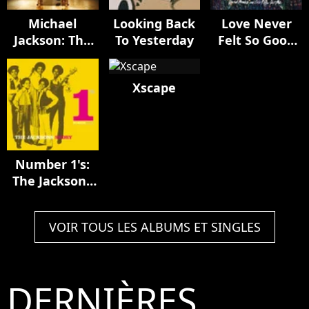
Michael
Looking Back
Love Never
Jackson: The
To Yesterday
Felt So Good
Complete
(remixes)
Remix Suite
Xscape
Number 1's:
The Jacksons
Story
VOIR TOUS LES ALBUMS ET SINGLES
DERNIÈRES