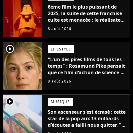
6ème film le plus puissant de
2025, la suite de cette franchise
culte est menacée : le réalisateur
claque la porte pour "différends
8 août 2026
créatifs"
player2
LIFESTYLE
"L'un des pires films de tous les
temps" : Rosamund Pike pensait
que ce film d'action de science-
fiction avec Dwayne Johnson
8 août 2026
mettrait fin à sa carrière
player2
MUSIQUE
Son ascenseur s'est écrasé : cette
star de la pop aux 13 milliards
d'écoutes a failli nous quitter, "Je
pensais ne plus jamais chanter"