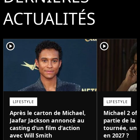
ACTUALITÉS
player2
player2
LIFESTYLE
LIFESTYLE
Après le carton de Michael,
Michael 2 offi
Jaafar Jackson annoncé au
partie de la 
casting d'un film d'action
tournée, une 
avec Will Smith
en 2027 ?