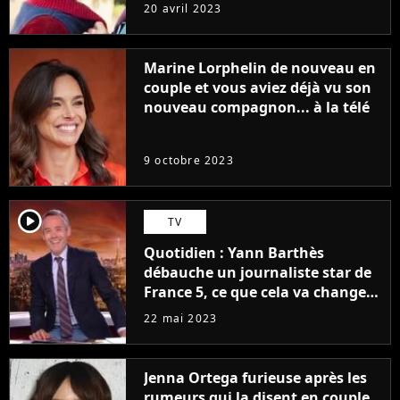
sans être super ringarde
20 avril 2023
Marine Lorphelin de nouveau en
couple et vous aviez déjà vu son
nouveau compagnon... à la télé
9 octobre 2023
player2
TV
Quotidien : Yann Barthès
débauche un journaliste star de
France 5, ce que cela va changer
à la rentrée
22 mai 2023
Jenna Ortega furieuse après les
rumeurs qui la disent en couple