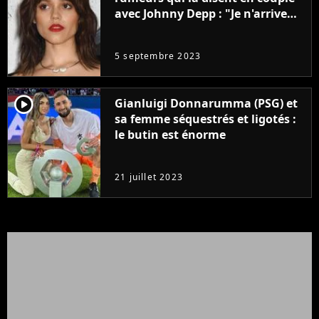
avec Johnny Depp : "Je n'arrive
même pas..."
5 septembre 2023
player2
Gianluigi Donnarumma (PSG) et
sa femme séquestrés et ligotés :
le butin est énorme
21 juillet 2023