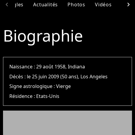
chevron_left
chevron_right
& Singles
Actualités
Photos
Vidéos
Ento
Biographie
Naissance :
29 août 1958, Indiana
Décès :
le 25 juin 2009 (50 ans), Los Angeles
Signe astrologique :
Vierge
Résidence :
Etats-Unis