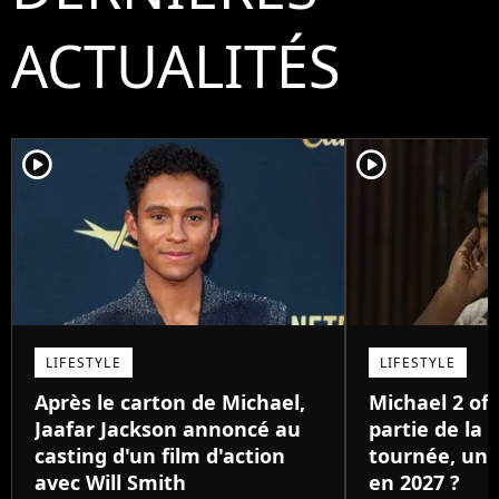
ACTUALITÉS
player2
player2
LIFESTYLE
LIFESTYLE
Après le carton de Michael,
Michael 2 offi
Jaafar Jackson annoncé au
partie de la 
casting d'un film d'action
tournée, une 
avec Will Smith
en 2027 ?