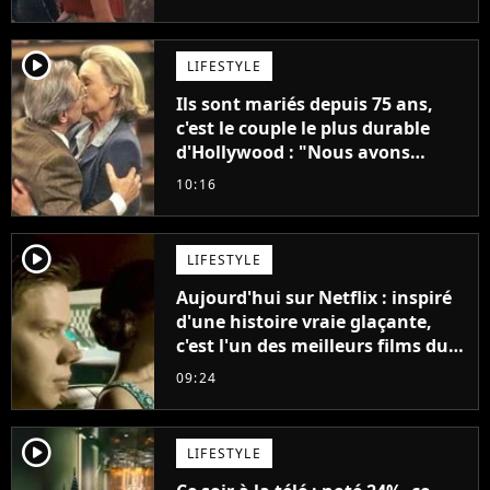
"C'est tellement puissant"
player2
LIFESTYLE
Ils sont mariés depuis 75 ans,
c'est le couple le plus durable
d'Hollywood : "Nous avons
avancé jour après jour, et les
10:16
jours se sont transformés en
décennies"
player2
LIFESTYLE
Aujourd'hui sur Netflix : inspiré
d'une histoire vraie glaçante,
c'est l'un des meilleurs films du
21ème siècle
09:24
player2
LIFESTYLE