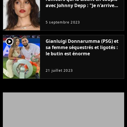
avec Johnny Depp : "Je n'arrive
même pas..."
5 septembre 2023
player2
Gianluigi Donnarumma (PSG) et
sa femme séquestrés et ligotés :
le butin est énorme
21 juillet 2023