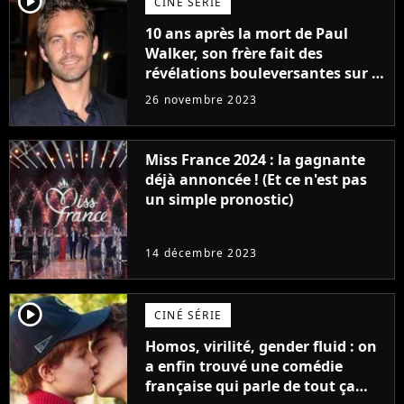
player2
CINÉ SÉRIE
10 ans après la mort de Paul
Walker, son frère fait des
révélations bouleversantes sur la
réaction des acteurs de Fast and
26 novembre 2023
Furious
Miss France 2024 : la gagnante
déjà annoncée ! (Et ce n'est pas
un simple pronostic)
14 décembre 2023
player2
CINÉ SÉRIE
Homos, virilité, gender fluid : on
a enfin trouvé une comédie
française qui parle de tout ça