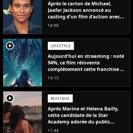
Après le carton de Michael,
Jaafar Jackson annoncé au
casting d'un film d'action avec
Will Smith
14:00
player2
LIFESTYLE
Aujourd'hui en streaming : noté
94%, ce film réinvente
complètement cette franchise de
science-fiction vieille de 40 ans
13:15
player2
MUSIQUE
Après Marine et Helena Bailly,
cette candidate de la Star
Academy adorée du public
annonce son premier album,
11:44