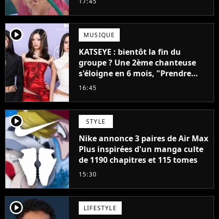
17:45
player2
MUSIQUE
KATSEYE : bientôt la fin du
groupe ? Une 2ème chanteuse
s'éloigne en 6 mois, "Prendre
cette décision n’a pas été facile"
16:45
player2
STYLE
Nike annonce 3 paires de Air Max
Plus inspirées d'un manga culte
de 1190 chapitres et 115 tomes
15:30
player2
LIFESTYLE