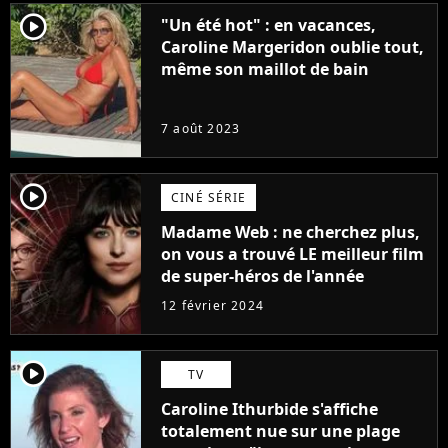
player2
"Un été hot" : en vacances,
Caroline Margeridon oublie tout,
même son maillot de bain
7 août 2023
player2
CINÉ SÉRIE
Madame Web : ne cherchez plus,
on vous a trouvé LE meilleur film
de super-héros de l'année
12 février 2024
player2
TV
Caroline Ithurbide s'affiche
totalement nue sur une plage