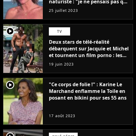
naturiste : "je ne pensais pas que
j'arriverais à le faire..."
25 juillet 2023
player2
TV
Deux stars de télé-réalité
débarquent sur Jacquie et Michel
et tournent un film porno : les
premières images du tournage
19 juin 2023
(exclu)
player2
"Ce corps de folie !" : Karine Le
Marchand enflamme la Toile en
posant en bikini pour ses 55 ans
17 août 2023