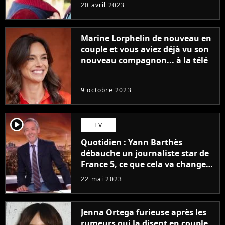
sans être super ringarde
20 avril 2023
Marine Lorphelin de nouveau en
couple et vous aviez déjà vu son
nouveau compagnon... à la télé
9 octobre 2023
player2
TV
Quotidien : Yann Barthès
débauche un journaliste star de
France 5, ce que cela va changer
à la rentrée
22 mai 2023
Jenna Ortega furieuse après les
rumeurs qui la disent en couple