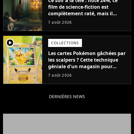
Ce soir à la télé : noté 24%, ce
film de science-fiction est
complètement raté, mais il
aurait pu être encore pire à
7 août 2026
cause de son acteur
player2
COLLECTIONS
Les cartes Pokémon gâchées par
les scalpers ? Cette technique
géniale d'un magasin pour
ruiner les revendeurs
7 août 2026
DERNIÈRES NEWS