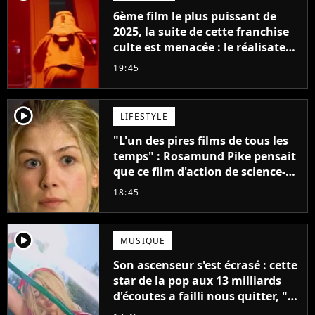
6ème film le plus puissant de
2025, la suite de cette franchise
culte est menacée : le réalisateur
claque la porte pour "différends
19:45
créatifs"
player2
LIFESTYLE
"L'un des pires films de tous les
temps" : Rosamund Pike pensait
que ce film d'action de science-
fiction avec Dwayne Johnson
18:45
mettrait fin à sa carrière
player2
MUSIQUE
Son ascenseur s'est écrasé : cette
star de la pop aux 13 milliards
d'écoutes a failli nous quitter, "Je
pensais ne plus jamais chanter"