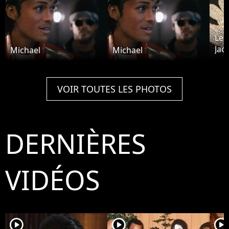
Le 
Jac
Michael
Michael
plu
VOIR TOUTES LES PHOTOS
DERNIÈRES
VIDÉOS
player2
player2
player2