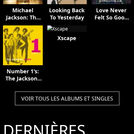
Michael
Looking Back
Love Never
Jackson: The
To Yesterday
Felt So Good
Complete
(remixes)
Remix Suite
Xscape
Number 1's:
The Jacksons
Story
VOIR TOUS LES ALBUMS ET SINGLES
DERNIÈRES