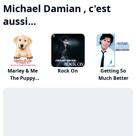
Michael Damian , c'est
aussi...
Marley & Me
Rock On
Getting So
The Puppy
Much Better
Years M...