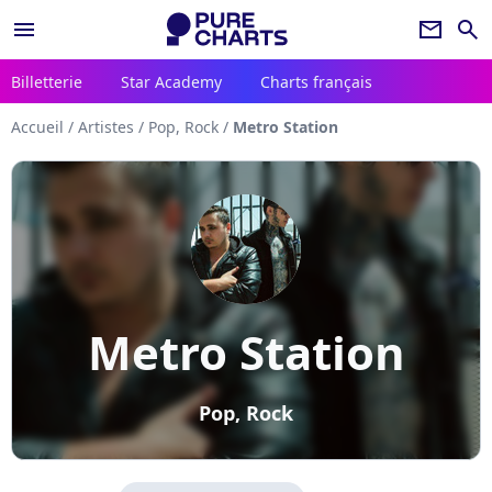
menu
newsletter
search
Billetterie
Star Academy
Charts français
Accueil
/
Artistes
/
Pop, Rock
/
Metro Station
Metro Station
Pop, Rock