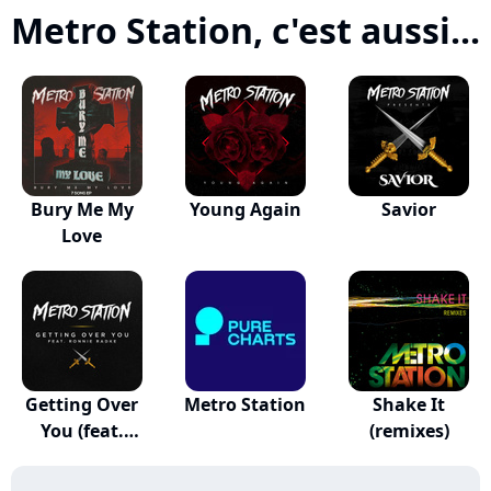
Metro Station, c'est aussi...
Bury Me My
Young Again
Savior
Love
Getting Over
Metro Station
Shake It
You (feat.
(remixes)
Ronni...