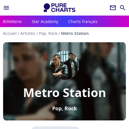
menu
newsletter
search
Billetterie
Star Academy
Charts français
Accueil
/
Artistes
/
Pop, Rock
/
Metro Station
Metro Station
Pop, Rock