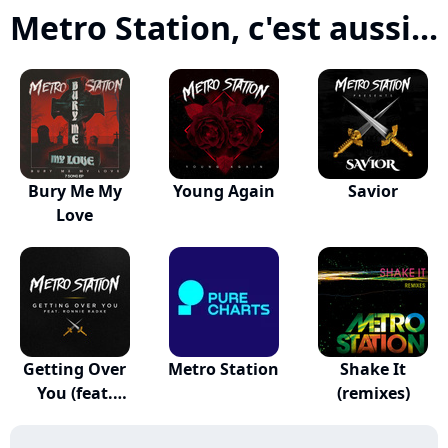
Metro Station, c'est aussi...
Bury Me My
Young Again
Savior
Love
Getting Over
Metro Station
Shake It
You (feat.
(remixes)
Ronni...