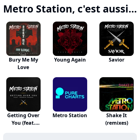
Metro Station, c'est aussi...
Bury Me My
Young Again
Savior
Love
Getting Over
Metro Station
Shake It
You (feat.
(remixes)
Ronni...