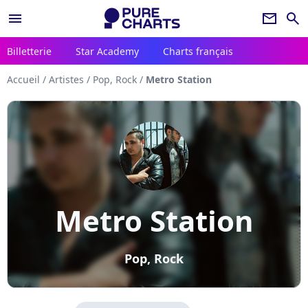
menu
newsletter
search
Billetterie
Star Academy
Charts français
Accueil
/
Artistes
/
Pop, Rock
/
Metro Station
Metro Station
Pop, Rock