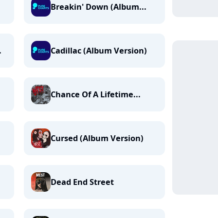
Breakin' Down (Album...
.
Cadillac (Album Version)
Chance Of A Lifetime...
Cursed (Album Version)
Dead End Street