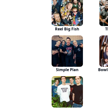
Reel Big Fish
T
Simple Plan
Bowl