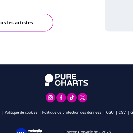
us les artistes
|
Politique de cookies
|
Politique de protection des données
|
CGU
|
CGV
|
G
Footer Copyright - 2026