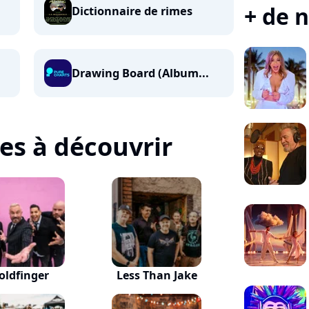
+ de n
Dictionnaire de rimes
Drawing Board (Album...
tes à découvrir
oldfinger
Less Than Jake