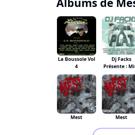
Albums de Me
La Boussole Vol
Dj Facks
4
Présente : Mi
à Plat
Mest
Mest