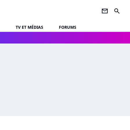
newsletter
search
TV ET MÉDIAS
FORUMS