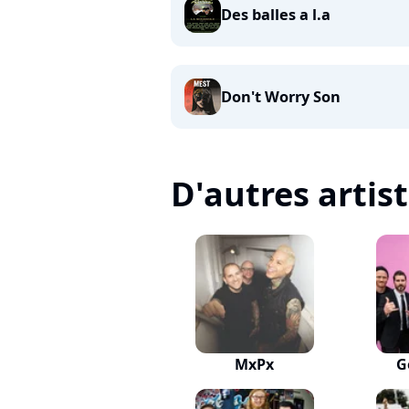
Des balles a l.a
Don't Worry Son
D'autres artis
MxPx
G