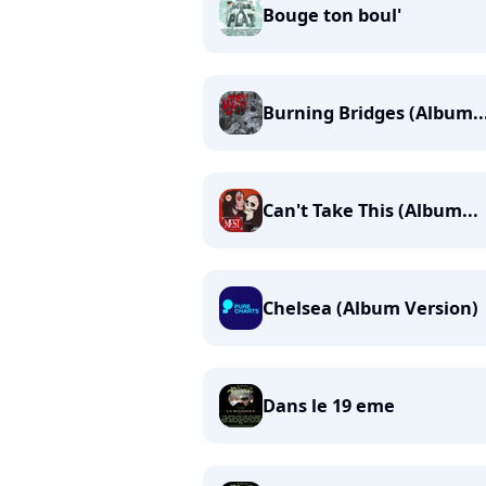
Bouge ton boul'
Burning Bridges (Album..
Can't Take This (Album...
Chelsea (Album Version)
Dans le 19 eme