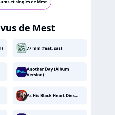
lbums et singles de Mest
+ vus de Mest
n)
77 hlm (feat. sas)
Another Day (Album
Version)
As His Black Heart Dies...