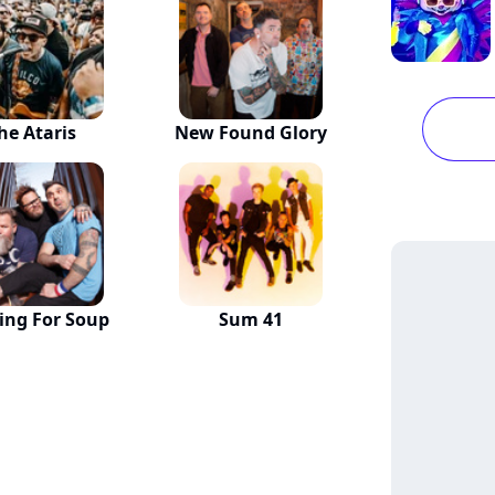
he Ataris
New Found Glory
ing For Soup
Sum 41