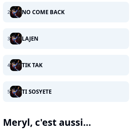
NO COME BACK
2
LAJEN
3
TIK TAK
4
TI SOSYETE
5
Meryl, c'est aussi...