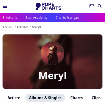
menu
newsletter
search
Billetterie
Star Academy
Charts français
Accueil
/
Artistes
/
Meryl
Meryl
Artiste
Albums & Singles
Charts
Clips