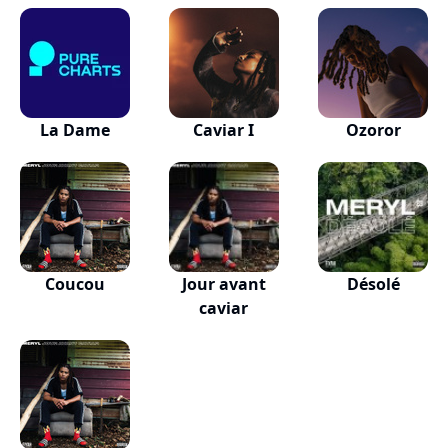
La Dame
Caviar I
Ozoror
Coucou
Jour avant
Désolé
caviar