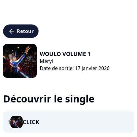
arrow_left
Retour
WOULO VOLUME 1
Meryl
Date de sortie: 17 janvier 2026
Découvrir le single
CLICK
1