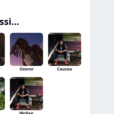
si...
Highcharts.com
Ozoror
Coucou
Wollan