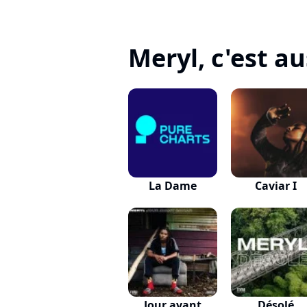
Meryl, c'est aus
La Dame
Caviar I
Jour avant
Désolé