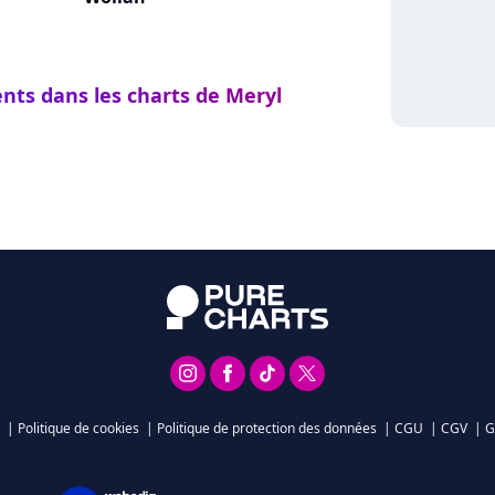
ents dans les charts de Meryl
|
Politique de cookies
|
Politique de protection des données
|
CGU
|
CGV
|
G