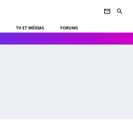
newsletter
search
TV ET MÉDIAS
FORUMS