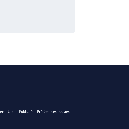
érer Utiq
|
Publicité
|
Préférences cookies