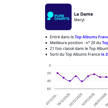
La Dame
Meryl
Entré dans le
Top Albums Franc
Meilleure position : n° 20 du
To
21 fois classé dans le Top Albu
Sorti du Top Albums France
le 
0
20
40
60
09
01/12/20…
22/12/2025
26/01/2026
15/12/2025
12/01/2026