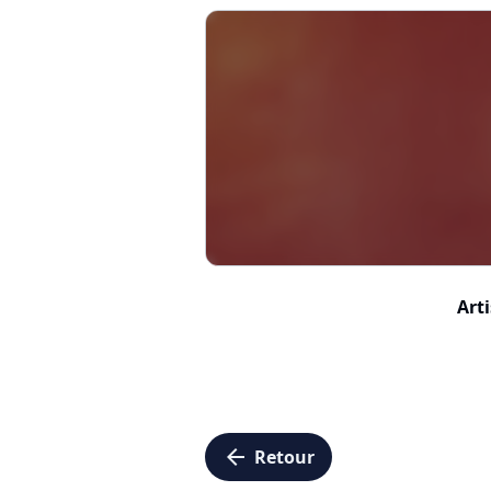
Arti
arrow_left
Retour