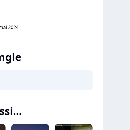
 mai 2024
ingle
si...