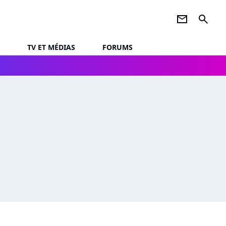
newsletter
search
TV ET MÉDIAS
FORUMS