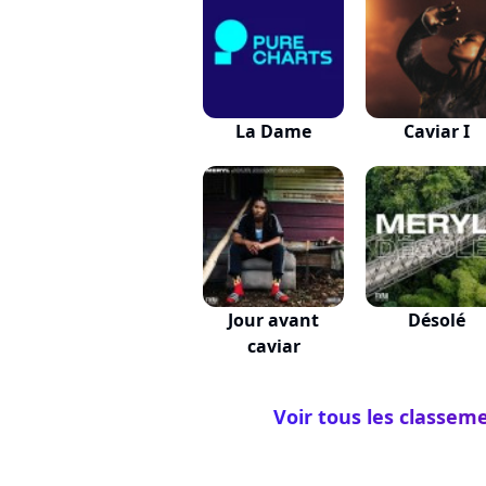
La Dame
Caviar I
Jour avant
Désolé
caviar
Voir tous les classem