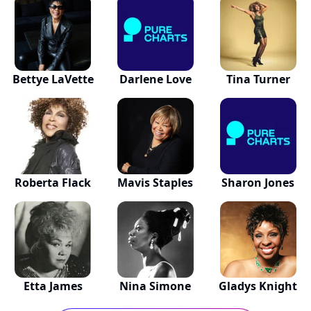
Bettye LaVette
Darlene Love
Tina Turner
Roberta Flack
Mavis Staples
Sharon Jones
Etta James
Nina Simone
Gladys Knight