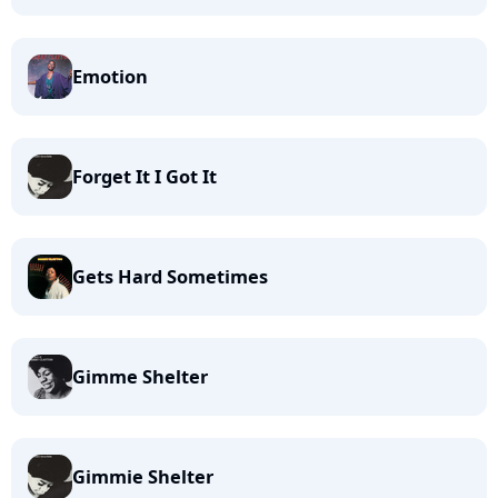
Emotion
Forget It I Got It
Gets Hard Sometimes
Gimme Shelter
Gimmie Shelter