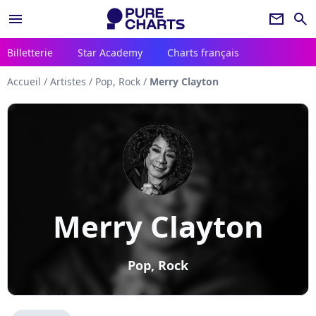
menu
newsletter
search
Billetterie
Star Academy
Charts français
Accueil
/
Artistes
/
Pop, Rock
/
Merry Clayton
Merry Clayton
Pop, Rock