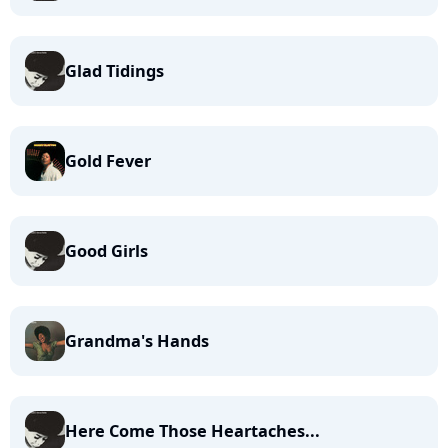
Glad Tidings
Gold Fever
Good Girls
Grandma's Hands
Here Come Those Heartaches...