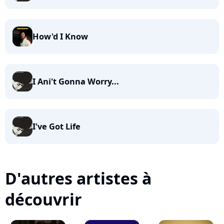
How'd I Know
I Ani't Gonna Worry...
I've Got Life
D'autres artistes à
découvrir