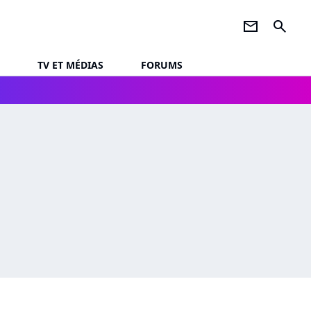
newsletter
search
TV ET MÉDIAS
FORUMS