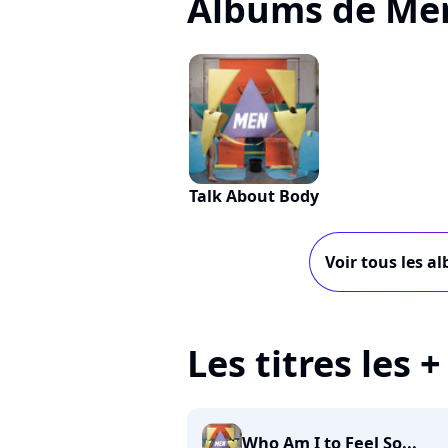
Albums de Me
Talk About Body
Voir tous les a
Les titres les 
Who Am I to Feel So...