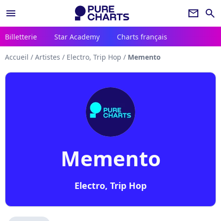
menu
newsletter
search
Billetterie
Star Academy
Charts français
Accueil
/
Artistes
/
Electro, Trip Hop
/
Memento
Memento
Electro, Trip Hop