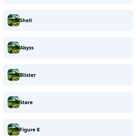
Shell
Abyss
Blister
Stare
Figure 8