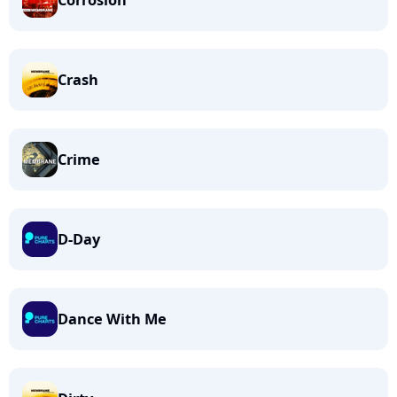
Corrosion
Crash
Crime
D-Day
Dance With Me