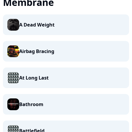
Membrane
A Dead Weight
Airbag Bracing
At Long Last
Bathroom
Battlefield