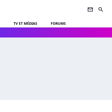
newsletter
search
TV ET MÉDIAS
FORUMS