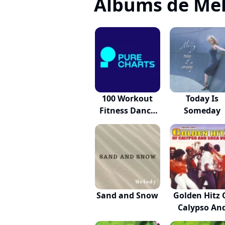
Albums de Me
100 Workout
Today Is
Fitness Dance
Someday
Par...
Sand and Snow
Golden Hitz 
Calypso An
So...