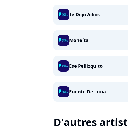
Te Digo Adiós
Moneíta
Ese Pellizquito
Fuente De Luna
D'autres artis