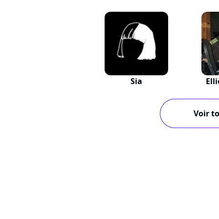
Sia
Ell
Voir to