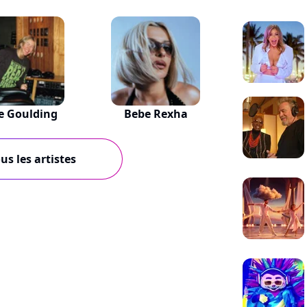
ie Goulding
Bebe Rexha
us les artistes