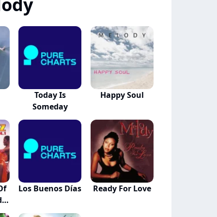
lody
Today Is
Happy Soul
Someday
Of
Los Buenos Días
Ready For Love
d