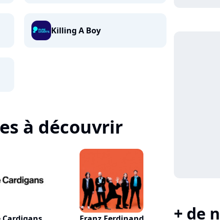
Killing A Boy
tes à découvrir
+ de n
 Cardigans
Franz Ferdinand