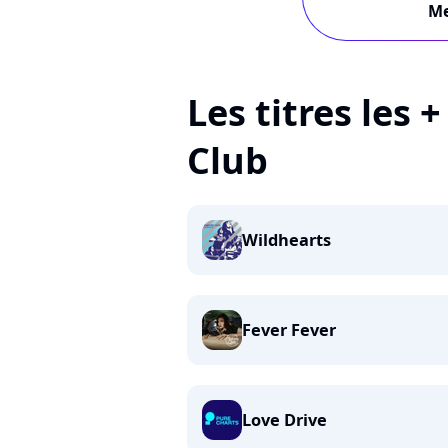
Me
Les titres les 
Club
Wildhearts
Fever Fever
Love Drive