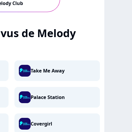
lody Club
+ vus de Melody
Take Me Away
Palace Station
Covergirl