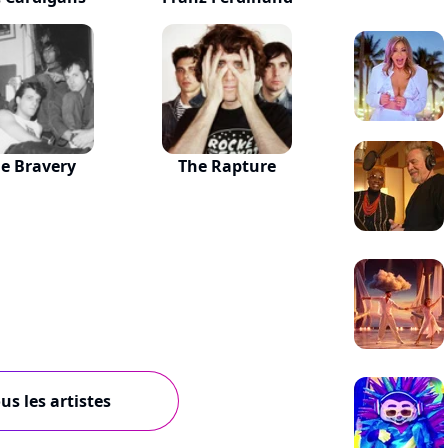
e Bravery
The Rapture
us les artistes