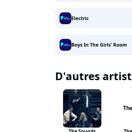
Electric
Boys In The Girls' Room
D'autres artis
The Sounds
The