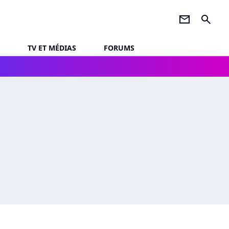
newsletter
search
TV ET MÉDIAS
FORUMS