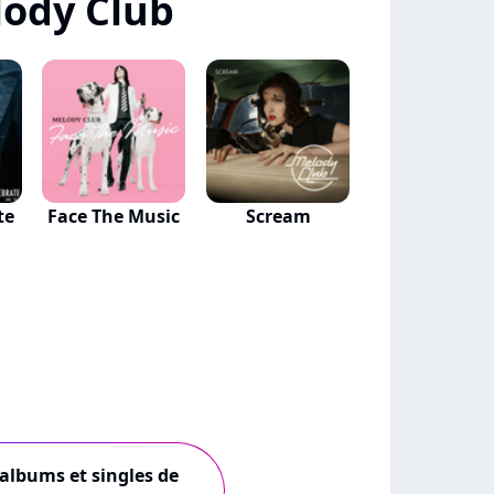
ody Club
te
Face The Music
Scream
 albums et singles de