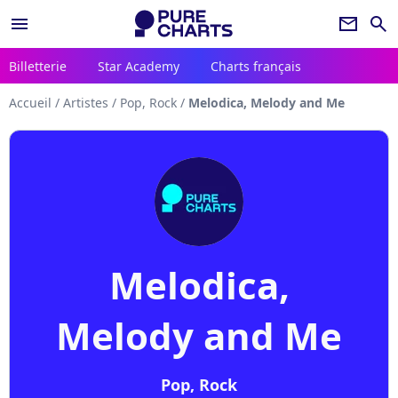
menu
newsletter
search
Billetterie
Star Academy
Charts français
Accueil
/
Artistes
/
Pop, Rock
/
Melodica, Melody and Me
Melodica,
Melody and Me
Pop, Rock