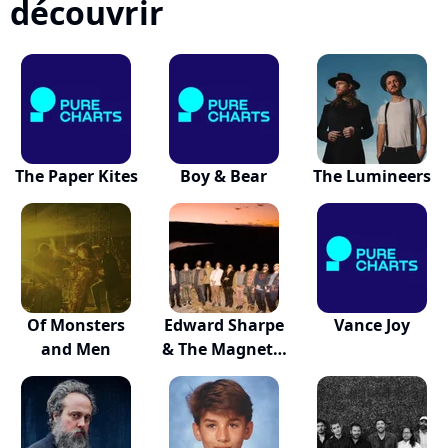
découvrir
The Paper Kites
Boy & Bear
The Lumineers
Of Monsters
Edward Sharpe
Vance Joy
and Men
& The Magnetic
Zeros