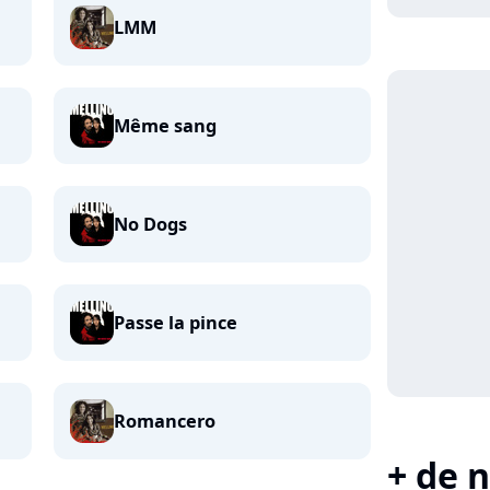
LMM
Même sang
No Dogs
Passe la pince
Romancero
+ de n