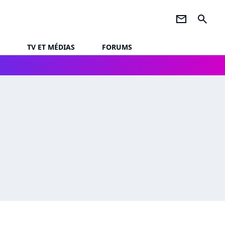
newsletter
search
TV ET MÉDIAS
FORUMS