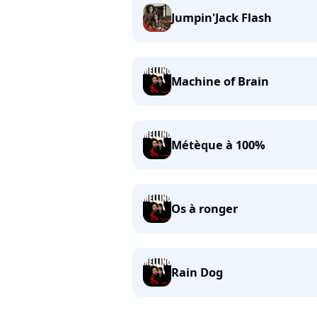
Jumpin'Jack Flash
Machine of Brain
Métèque à 100%
Os à ronger
Rain Dog