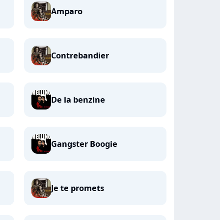
Amparo
Contrebandier
De la benzine
Gangster Boogie
Je te promets