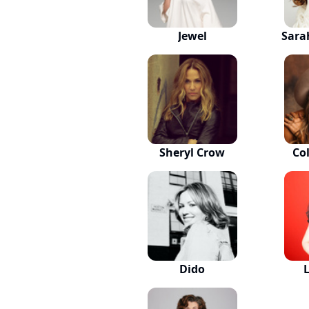
Jewel
Sara
Sheryl Crow
Col
Dido