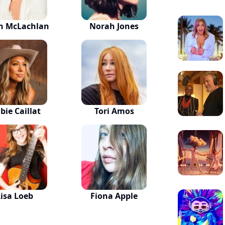
h McLachlan
Norah Jones
bie Caillat
Tori Amos
Lisa Loeb
Fiona Apple