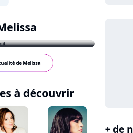
 Melissa
e inédit
tualité de Melissa
tes à découvrir
+ de n