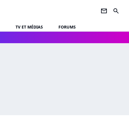
newsletter
search
TV ET MÉDIAS
FORUMS