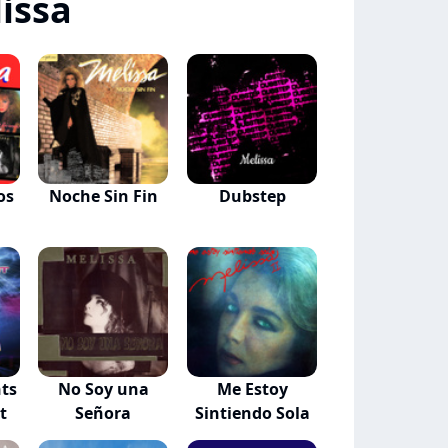
issa
os
Noche Sin Fin
Dubstep
ts
No Soy una
Me Estoy
t
Señora
Sintiendo Sola