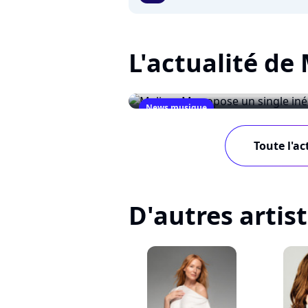
L'actualité de
News musique
Melissa M propose un singl
Toute l'ac
January 15, 2008
D'autres artis