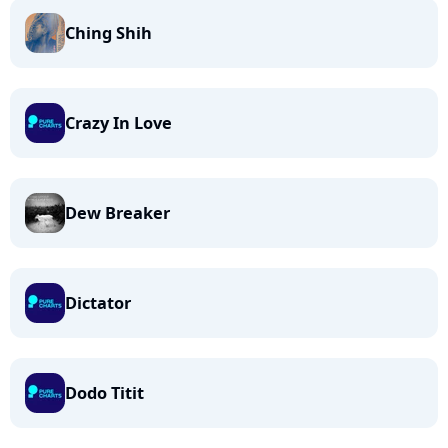
Ching Shih
Crazy In Love
Dew Breaker
Dictator
Dodo Titit