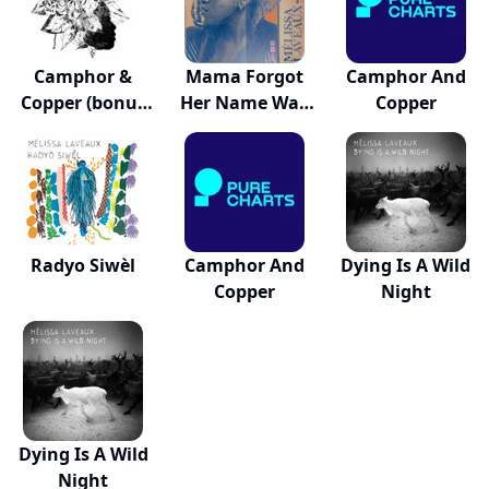
Camphor &
Mama Forgot
Camphor And
Copper (bonus
Her Name Was
Copper
Track...
Miracle
Radyo Siwèl
Camphor And
Dying Is A Wild
Copper
Night
Dying Is A Wild
Night