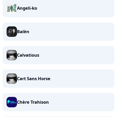
Angeli-ko
Balèn
Calvatious
Cart Sans Horse
Chère Trahison