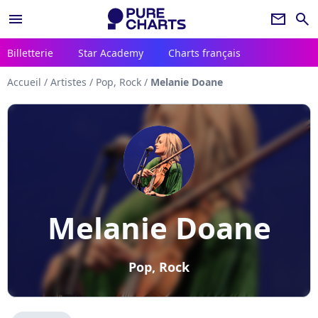
menu
newsletter
search
Billetterie
Star Academy
Charts français
Accueil
/
Artistes
/
Pop, Rock
/
Melanie Doane
Melanie Doane
Pop, Rock