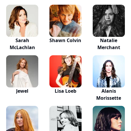
Sarah
Shawn Colvin
Natalie
McLachlan
Merchant
Jewel
Lisa Loeb
Alanis
Morissette