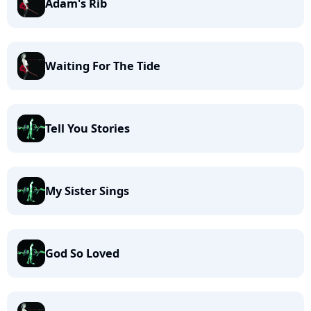
Adam's Rib
Waiting For The Tide
Tell You Stories
My Sister Sings
God So Loved