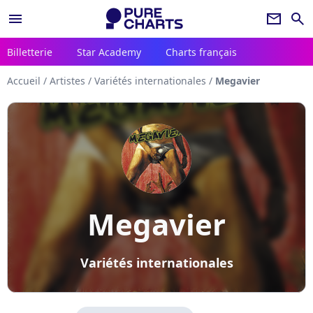
menu
newsletter
search
Billetterie
Star Academy
Charts français
Accueil
/
Artistes
/
Variétés internationales
/
Megavier
Megavier
Variétés internationales