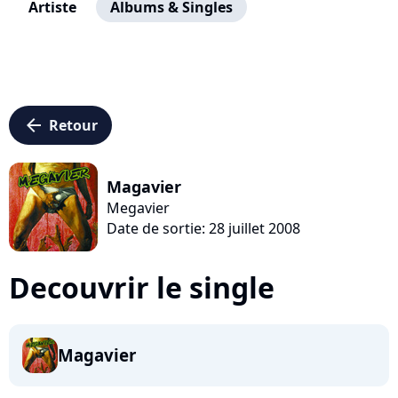
Artiste
Albums & Singles
arrow_left
Retour
Magavier
Megavier
Date de sortie: 28 juillet 2008
Decouvrir le single
Magavier