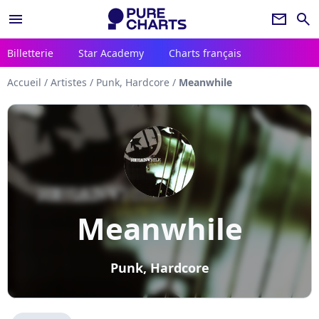
menu
newsletter
search
Billetterie
Star Academy
Charts français
Accueil
/
Artistes
/
Punk, Hardcore
/
Meanwhile
Meanwhile
Punk, Hardcore