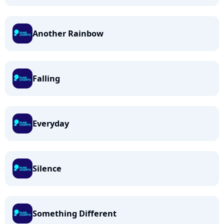
Another Rainbow
Falling
Everyday
Silence
Something Different