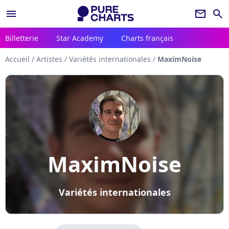
menu
newsletter
search
Billetterie
Star Academy
Charts français
Accueil
/
Artistes
/
Variétés internationales
/
MaximNoise
MaximNoise
Variétés internationales