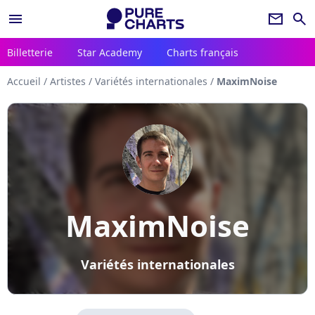
menu
newsletter
search
Billetterie
Star Academy
Charts français
Accueil
/
Artistes
/
Variétés internationales
/
MaximNoise
MaximNoise
Variétés internationales