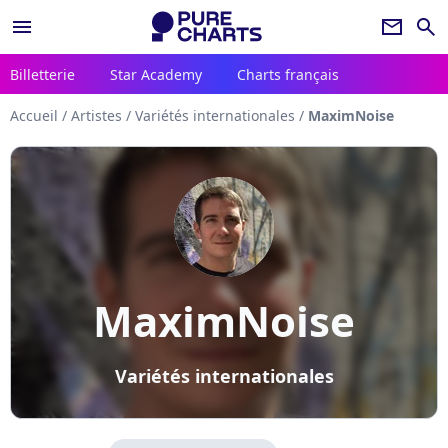
menu
newsletter
search
Billetterie
Star Academy
Charts français
Accueil
/
Artistes
/
Variétés internationales
/
MaximNoise
MaximNoise
Variétés internationales