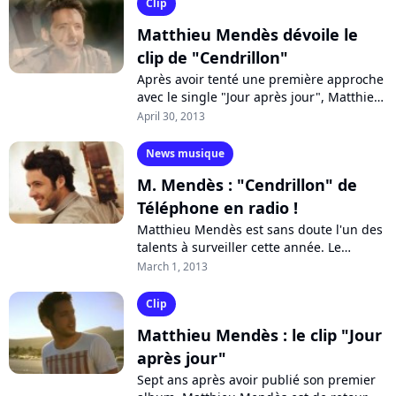
Clip
Matthieu Mendès dévoile le
clip de "Cendrillon"
Après avoir tenté une première approche
avec le single "Jour après jour", Matthieu
Mendès propose à présent une reprise
April 30, 2013
du titre "Cendrillon" de Téléphone,...
News musique
M. Mendès : "Cendrillon" de
Téléphone en radio !
Matthieu Mendès est sans doute l'un des
talents à surveiller cette année. Le
chanteur propose un nouveau single aux
March 1, 2013
radios pour annoncer la sortie de...
Clip
Matthieu Mendès : le clip "Jour
après jour"
Sept ans après avoir publié son premier