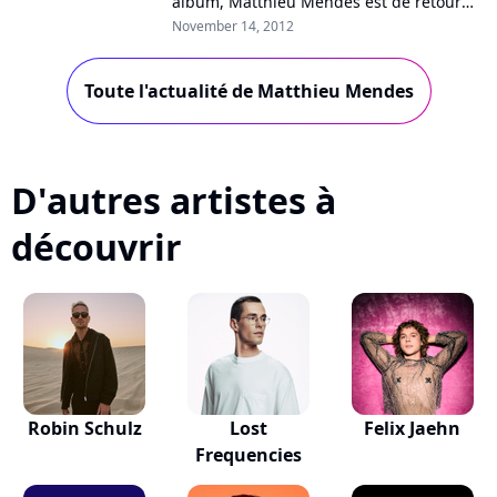
album, Matthieu Mendès est de retour
avec le single "Jour après jour", qui
November 14, 2012
devance la sortie début 2013 d'un
nouveau...
Toute l'actualité de Matthieu Mendes
D'autres artistes à
découvrir
Robin Schulz
Lost
Felix Jaehn
Frequencies