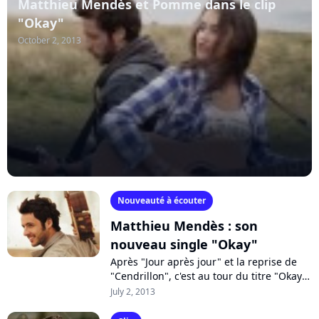
Matthieu Mendès et Pomme dans le clip
"Okay"
October 2, 2013
Nouveauté à écouter
Matthieu Mendès : son
nouveau single "Okay"
Après "Jour après jour" et la reprise de
"Cendrillon", c'est au tour du titre "Okay"
d'annoncer la sortie en septembre du
July 2, 2013
nouvel album de Matthieu Mendès....