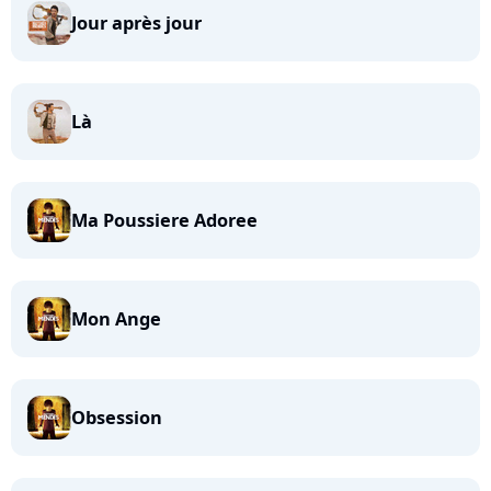
Jour après jour
Là
Ma Poussiere Adoree
Mon Ange
Obsession