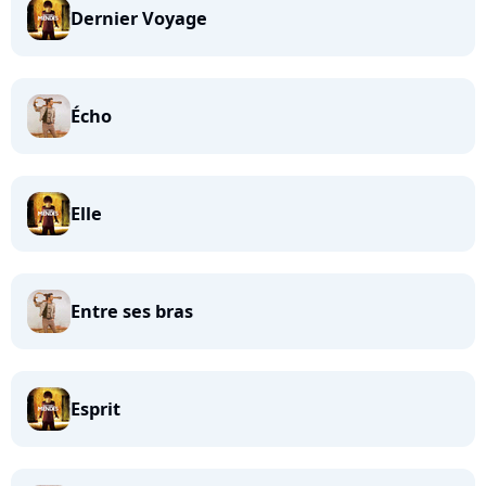
Dernier Voyage
Écho
Elle
Entre ses bras
Esprit