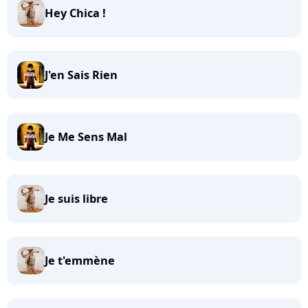
Hey Chica !
J'en Sais Rien
Je Me Sens Mal
Je suis libre
Je t'emmène