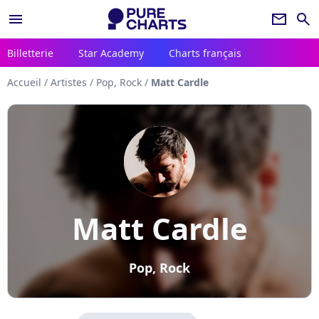
menu
newsletter
search
Billetterie
Star Academy
Charts français
Accueil
/
Artistes
/
Pop, Rock
/
Matt Cardle
Matt Cardle
Pop, Rock