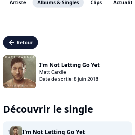
Artiste
Albums & Singles
Clips
Actualit
arrow_left
Retour
I'm Not Letting Go Yet
Matt Cardle
Date de sortie: 8 juin 2018
Découvrir le single
I'm Not Letting Go Yet
1