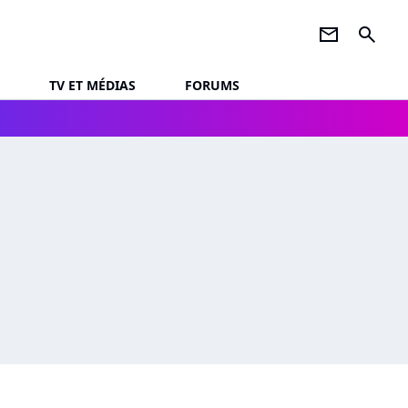
newsletter
search
TV ET MÉDIAS
FORUMS