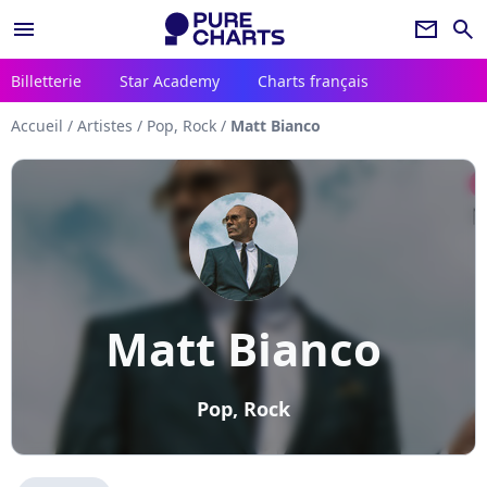
menu
newsletter
search
Billetterie
Star Academy
Charts français
Accueil
/
Artistes
/
Pop, Rock
/
Matt Bianco
Matt Bianco
Pop, Rock