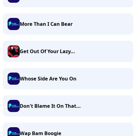
More Than I Can Bear
Get Out Of Your Lazy...
Whose Side Are You On
Don't Blame It On That...
Wap Bam Boogie