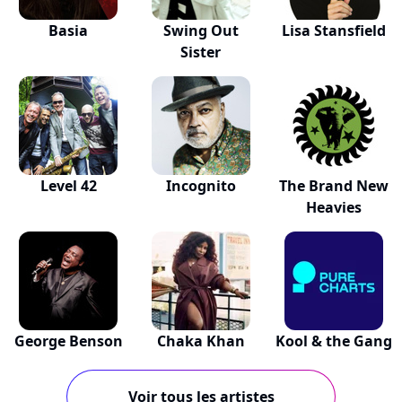
Basia
Swing Out
Lisa Stansfield
Sister
Level 42
Incognito
The Brand New
Heavies
George Benson
Chaka Khan
Kool & the Gang
Voir tous les artistes