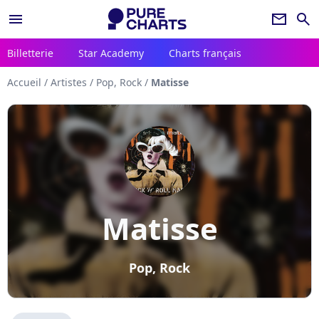
menu
newsletter
search
Billetterie
Star Academy
Charts français
Accueil
/
Artistes
/
Pop, Rock
/
Matisse
Matisse
Pop, Rock