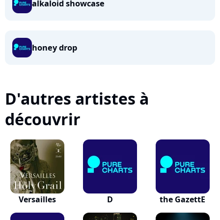
alkaloid showcase
honey drop
D'autres artistes à
découvrir
Versailles
D
the GazettE