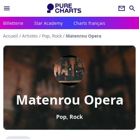
menu
newsletter
search
Billetterie
Star Academy
Charts français
Accueil
/
Artistes
/
Pop, Rock
/
Matenrou Opera
Matenrou Opera
Pop, Rock