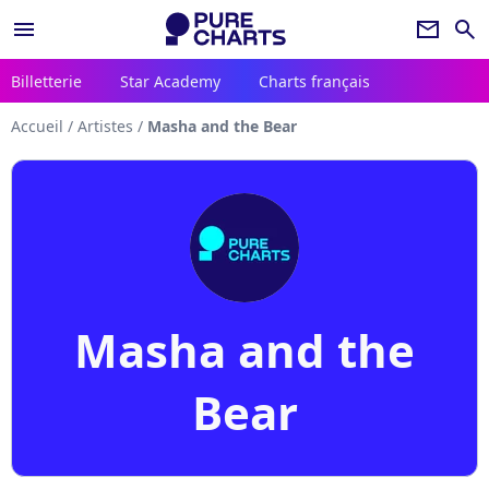
menu
newsletter
search
Billetterie
Star Academy
Charts français
Accueil
/
Artistes
/
Masha and the Bear
Masha and the
Bear