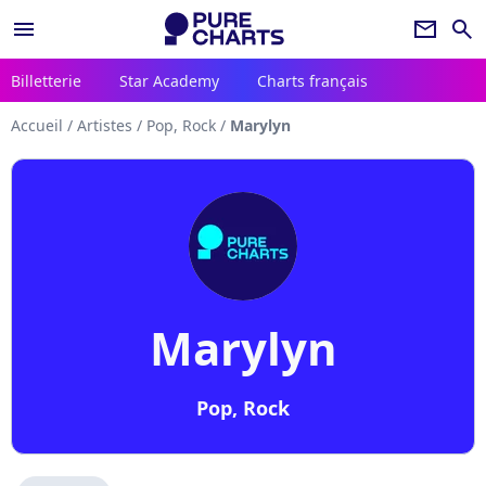
menu
newsletter
search
Billetterie
Star Academy
Charts français
Accueil
/
Artistes
/
Pop, Rock
/
Marylyn
Marylyn
Pop, Rock