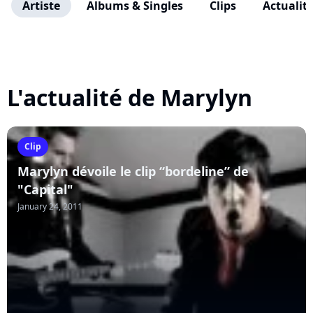
Artiste
Albums & Singles
Clips
Actualit
L'actualité de Marylyn
Clip
Marylyn dévoile le clip “bordeline” de
"Capital"
January 24, 2011