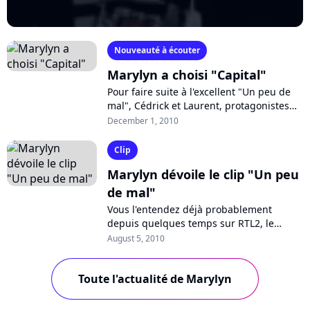
Nouveauté à écouter
Marylyn a choisi "Capital"
Pour faire suite à l'excellent "Un peu de
mal", Cédrick et Laurent, protagonistes
du duo Marylyn, ont choisi "Capital", en
December 1, 2010
guise de successeur afin de...
Clip
Marylyn dévoile le clip "Un peu
de mal"
Vous l'entendez déjà probablement
depuis quelques temps sur RTL2, le
single du groupe de rock Marylyn, "Un
August 5, 2010
peu de mal", bénéficie à présent d'une
seconde...
Toute l'actualité de Marylyn