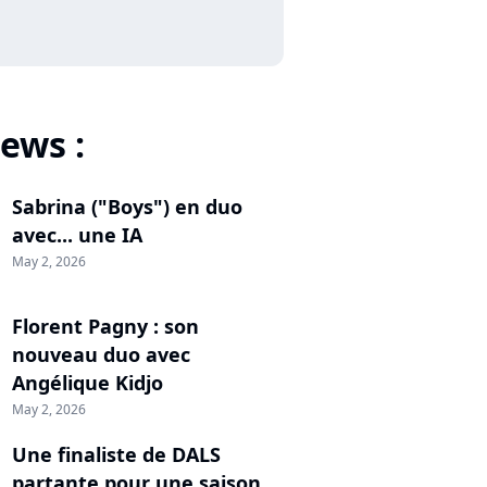
ews :
Sabrina ("Boys") en duo
avec... une IA
May 2, 2026
Florent Pagny : son
nouveau duo avec
Angélique Kidjo
May 2, 2026
Une finaliste de DALS
partante pour une saison