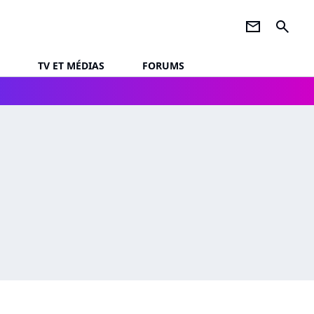
newsletter
search
TV ET MÉDIAS
FORUMS