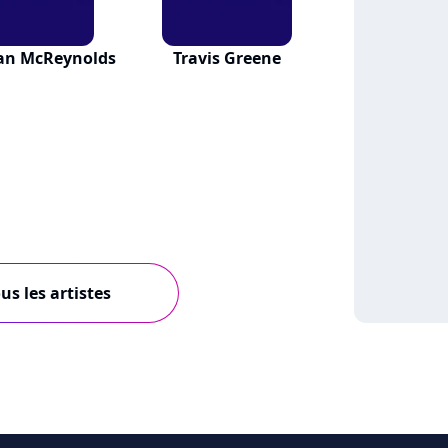
an McReynolds
Travis Greene
us les artistes