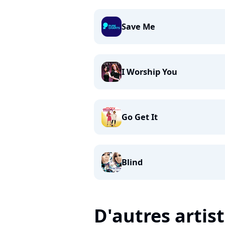
Save Me
I Worship You
Go Get It
Blind
D'autres artis