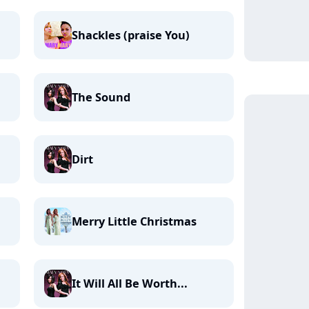
Shackles (praise You)
The Sound
Dirt
Merry Little Christmas
It Will All Be Worth...