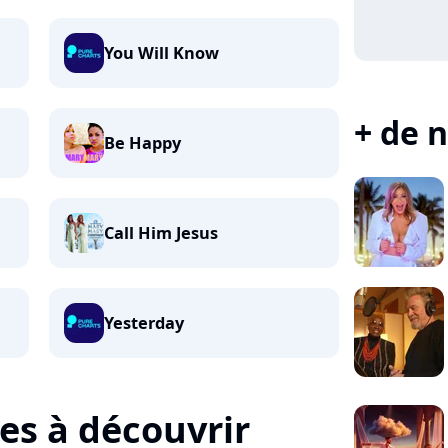
You Will Know
+ de n
Be Happy
Call Him Jesus
Yesterday
tes à découvrir