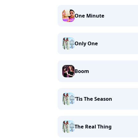
One Minute
Only One
Boom
'Tis The Season
The Real Thing